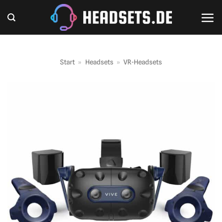
Zum
Inhalt
springen
Start
»
Headsets
»
VR-Headsets