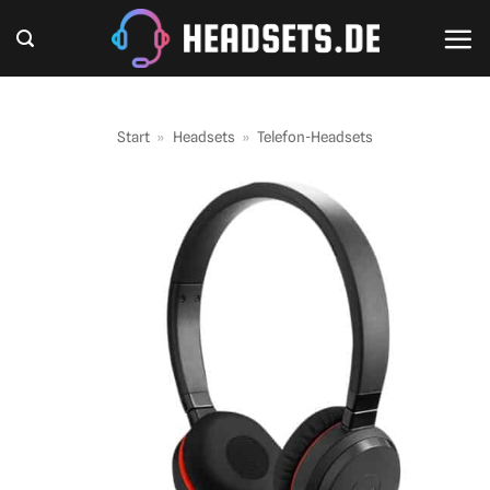
Zum
Inhalt
springen
Start
»
Headsets
»
Telefon-Headsets