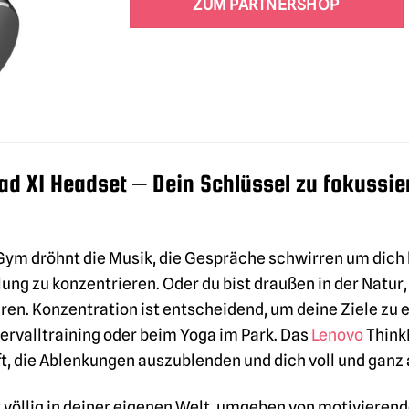
ZUM PARTNERSHOP
ad X1 Headset – Dein Schlüssel zu fokussie
Gym dröhnt die Musik, die Gespräche schwirren um dich 
ng zu konzentrieren. Oder du bist draußen in der Natur
Ohren. Konzentration ist entscheidend, um deine Ziele zu
rvalltraining oder beim Yoga im Park. Das
Lenovo
Think
lft, die Ablenkungen auszublenden und dich voll und ganz 
ist völlig in deiner eigenen Welt, umgeben von motiviere