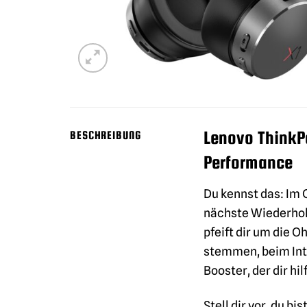
Lenovo ThinkP
BESCHREIBUNG
Performance
Du kennst das: Im 
nächste Wiederholu
pfeift dir um die 
stemmen, beim Inte
Booster, der dir hi
Stell dir vor, du b