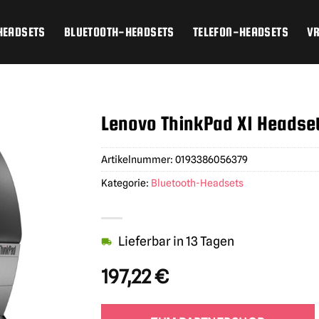
HEADSETS
BLUETOOTH-HEADSETS
TELEFON-HEADSETS
V
Lenovo ThinkPad X1 Headse
Artikelnummer:
0193386056379
Kategorie:
Bluetooth-Headsets
Lieferbar in 13 Tagen
197,22
€