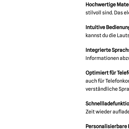
Hochwertige Mater
stilvoll sind. Das
Intuitive Bedienun
kannst du die Lau
Integrierte Sprac
Informationen abzur
Optimiert für Tele
auch für Telefonko
verständliche Spr
Schnellladefunktio
Zeit wieder auflad
Personalisierbare 