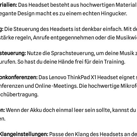
ialien:
Das Headset besteht aus hochwertigen Materialie
 elegante Design macht es zu einem echten Hingucker.
g:
Die Steuerung des Headsets ist denkbar einfach. Mit 
tstärke regeln, Anrufe entgegennehmen oder die Musikw
hsteuerung:
Nutze die Sprachsteuerung, um deine Musik zu
ufen. So hast du deine Hände frei für dein Training.
fonkonferenzen:
Das Lenovo ThinkPad X1 Headset eignet si
nferenzen und Online-Meetings. Die hochwertige Mikrofon
achübertragung.
n:
Wenn der Akku doch einmal leer sein sollte, kannst du 
en.
Klangeinstellungen:
Passe den Klang des Headsets an dei