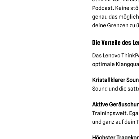
Podcast. Keine stö
genau das möglich. 
deine Grenzen zu ü
Die Vorteile des L
Das Lenovo ThinkPa
optimale Klangqual
Kristallklarer Soun
Sound und die satt
Aktive Geräuschun
Trainingswelt. Egal
und ganz auf dein 
Höchster Tragekom