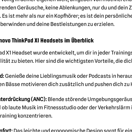
renden Geräusche, keine Ablenkungen, nur du und dein 
Es ist mehr als nur ein Kopfhörer; es ist dein persönlich
berwinden und deine Bestleistungen zu erzielen.
enovo ThinkPad X1 Headsets im Überblick
d X1 Headset wurde entwickelt, um dir in jeder Trainin
ität zu bieten. Hier sind die wichtigsten Vorteile, die d
d:
Genieße deine Lieblingsmusik oder Podcasts in heraus
en Bässe motivieren dich zusätzlich und pushen dich zu
terdrückung (ANC):
Blende störende Umgebungsgeräusch
 ob laute Musik im Fitnessstudio oder der Verkehrslärm i
Training konzentrieren.
fort:
Das leichte und ergonomische Design sorgt für ei