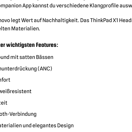
mpanion App kannst du verschiedene Klangprofile auswä
ovo legt Wert auf Nachhaltigkeit. Das ThinkPad X1 Head
lten Materialien.
er wichtigsten Features:
Sound mit satten Bässen
hunterdrückung (ANC)
fort
weißresistent
eit
ooth-Verbindung
terialien und elegantes Design