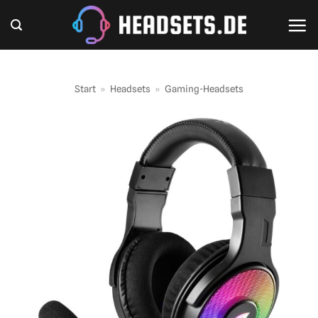
Zum
Inhalt
springen
Start
»
Headsets
»
Gaming-Headsets