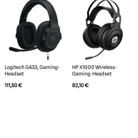
Logitech G433, Gaming-
HP X1000 Wireless-
Headset
Gaming-Headset
111,50
€
82,10
€