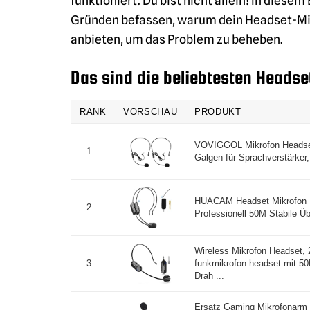
funktioniert. Du bist nicht allein! In dies
Gründen befassen, warum dein Headset-Mik
anbieten, um das Problem zu beheben.
Das sind die beliebtesten Headse
RANK
VORSCHAU
PRODUKT
VOVIGGOL Mikrofon Headset 
1
Galgen für Sprachverstärker,
HUACAM Headset Mikrofon K
2
Professionell 50M Stabile Üb
Wireless Mikrofon Headset, 
funkmikrofon headset mit 50
3
Drah ...
Ersatz Gaming Mikrofonarm