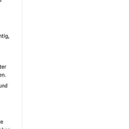
tig,
ter
en.
 und
le