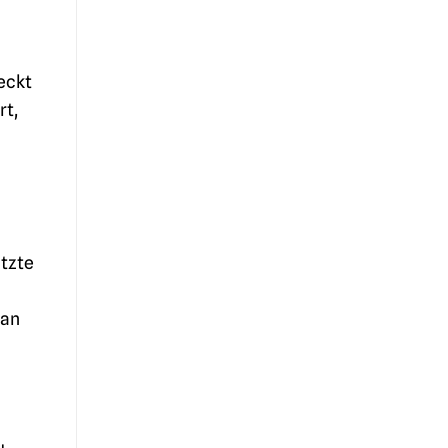
eckt
rt,
tzte
 an
u