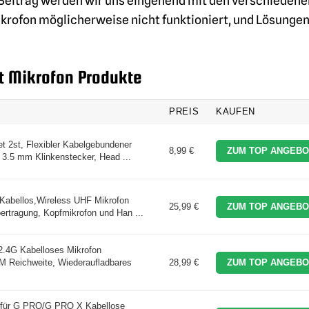
em Beitrag werden wir uns eingehend mit den verschiedene
rofon möglicherweise nicht funktioniert, und Lösunge
t Mikrofon Produkte
PREIS
KAUFEN
2st, Flexibler Kabelgebundener
8,99 €
ZUM TOP ANGEBO
 3.5 mm Klinkenstecker, Head ...
abellos,Wireless UHF Mikrofon
25,99 €
ZUM TOP ANGEBO
ertragung, Kopfmikrofon und Han ...
2.4G Kabelloses Mikrofon
M Reichweite, Wiederaufladbares
28,99 €
ZUM TOP ANGEBO
 für G PRO/G PRO X Kabellose