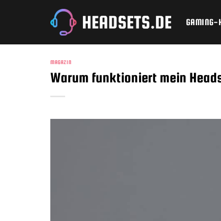
Zum
Inhalt
GAMING-
springen
MAGAZIN
Warum funktioniert mein Head