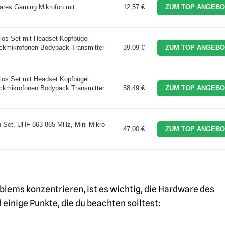
res Gaming Mikrofon mit
12,57 €
ZUM TOP ANGEBO
os Set mit Headset Kopfbügel
eckmikrofonen Bodypack Transmitter
39,09 €
ZUM TOP ANGEBO
os Set mit Headset Kopfbügel
eckmikrofonen Bodypack Transmitter
58,49 €
ZUM TOP ANGEBO
Set, UHF 863-865 MHz, Mini Mikro
47,00 €
ZUM TOP ANGEBO
oblems konzentrieren, ist es wichtig, die Hardware des
einige Punkte, die du beachten solltest: