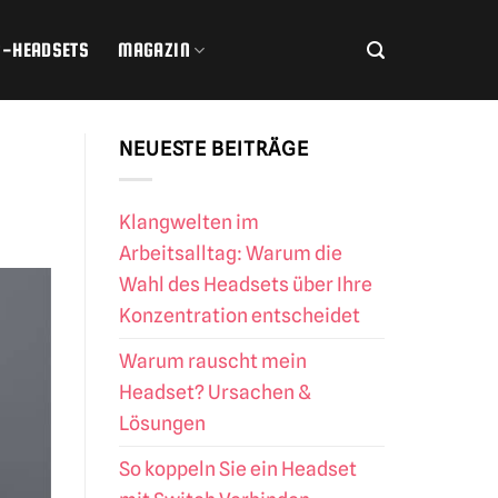
R-HEADSETS
MAGAZIN
NEUESTE BEITRÄGE
Klangwelten im
Arbeitsalltag: Warum die
Wahl des Headsets über Ihre
Konzentration entscheidet
Warum rauscht mein
Headset? Ursachen &
Lösungen
So koppeln Sie ein Headset