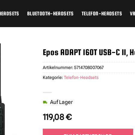
HEADSETS
BLUETOOTH-HEADSETS
TELEFON-HEADSETS
V
Epos ADAPT 160T USB-C II, 
Artikelnummer:
5714708007067
Kategorie:
Telefon-Headsets
Auf Lager
119,08
€