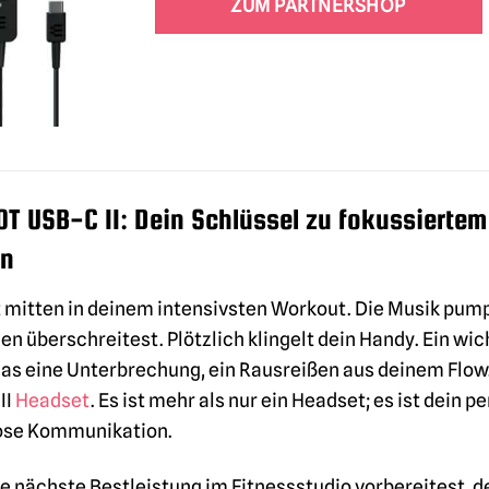
ZUM PARTNERSHOP
T USB-C II: Dein Schlüssel zu fokussiertem 
on
bist mitten in deinem intensivsten Workout. Die Musik pum
n überschreitest. Plötzlich klingelt dein Handy. Ein wic
as eine Unterbrechung, ein Rausreißen aus deinem Flow. 
II
Headset
. Es ist mehr als nur ein Headset; es ist dein 
lose Kommunikation.
ne nächste Bestleistung im Fitnessstudio vorbereitest, 