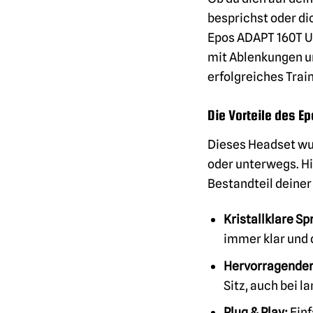
besprichst oder di
Epos ADAPT 160T US
mit Ablenkungen un
erfolgreiches Train
Die Vorteile des Ep
Dieses Headset wur
oder unterwegs. Hi
Bestandteil deine
Kristallklare Sp
immer klar und 
Hervorragender
Sitz, auch bei 
Plug & Play:
Einf