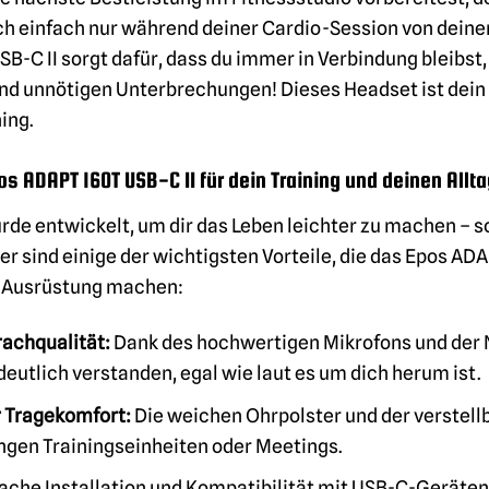
ch einfach nur während deiner Cardio-Session von deine
B-C II sorgt dafür, dass du immer in Verbindung bleibst,
d unnötigen Unterbrechungen! Dieses Headset ist dein P
ing.
os ADAPT 160T USB-C II für dein Training und deinen Allt
de entwickelt, um dir das Leben leichter zu machen – s
er sind einige der wichtigsten Vorteile, die das Epos A
r Ausrüstung machen:
rachqualität:
Dank des hochwertigen Mikrofons und der 
deutlich verstanden, egal wie laut es um dich herum ist.
 Tragekomfort:
Die weichen Ohrpolster und der verstel
langen Trainingseinheiten oder Meetings.
ache Installation und Kompatibilität mit USB-C-Geräten