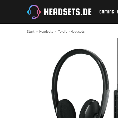
Zum
Inhalt
GAMING-
springen
Start
»
Headsets
»
Telefon-Headsets