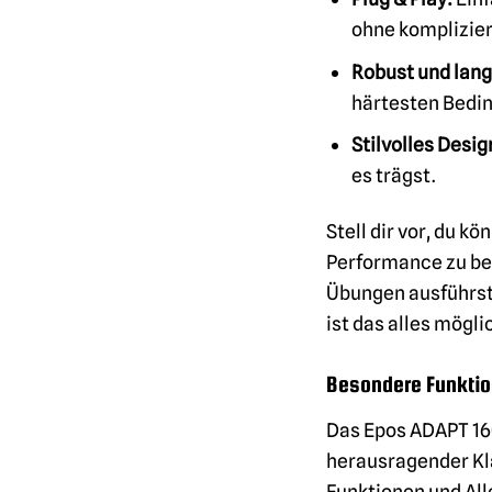
ohne komplizier
Robust und lang
härtesten Bedi
Stilvolles Desig
es trägst.
Stell dir vor, du 
Performance zu be
Übungen ausführst,
ist das alles mögli
Besondere Funktio
Das Epos ADAPT 16
herausragender Kla
Funktionen und Al