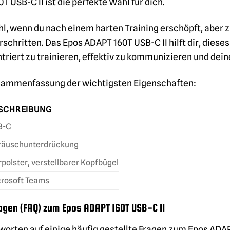
 USB-C II ist die perfekte Wahl für dich.
l, wenn du nach einem harten Training erschöpft, aber z
chritten. Das Epos ADAPT 160T USB-C II hilft dir, dieses
triert zu trainieren, effektiv zu kommunizieren und deine
usammenfassung der wichtigsten Eigenschaften:
SCHREIBUNG
B-C
räuschunterdrückung
polster, verstellbarer Kopfbügel
rosoft Teams
ragen (FAQ) zum Epos ADAPT 160T USB-C II
tworten auf einige häufig gestellte Fragen zum Epos ADAP