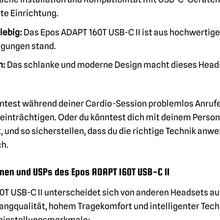
te Einrichtung.
lebig:
Das Epos ADAPT 160T USB-C II ist aus hochwertigen
ngungen stand.
n:
Das schlanke und moderne Design macht dieses Heads
könntest während deiner Cardio-Session problemlos Anr
einträchtigen. Oder du könntest dich mit deinem Person
 und so sicherstellen, dass du die richtige Technik anw
ch.
nen und USPs des Epos ADAPT 160T USB-C II
0T USB-C II unterscheidet sich von anderen Headsets a
ngqualität, hohem Tragekomfort und intelligenter Techno
leinstellungsmerkmale: