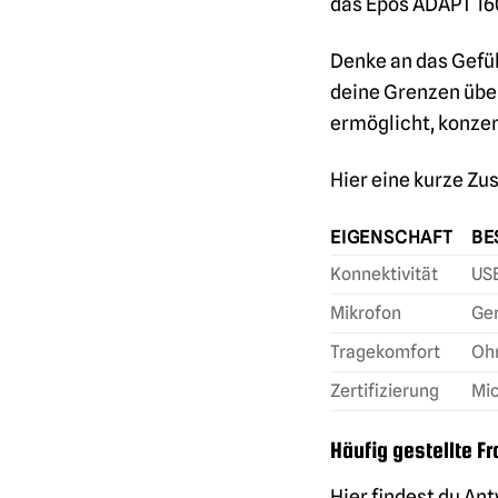
das Epos ADAPT 160T
Denke an das Gefüh
deine Grenzen übers
ermöglicht, konzen
Hier eine kurze Z
EIGENSCHAFT
BE
Konnektivität
US
Mikrofon
Ge
Tragekomfort
Ohr
Zertifizierung
Mic
Häufig gestellte F
Hier findest du An